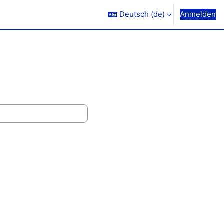
Deutsch ‎(de)‎
Anmelden
n