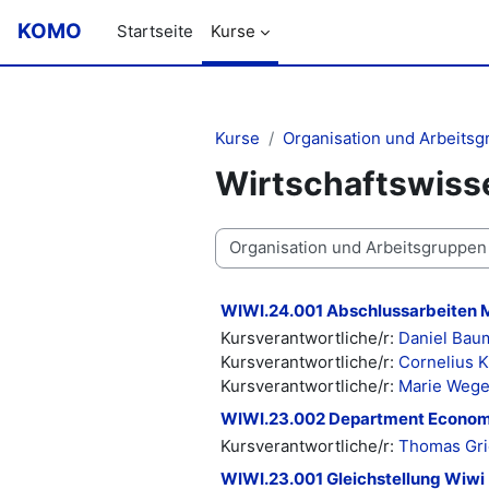
Zum Hauptinhalt
KOMO
Startseite
Kurse
Kurse
Organisation und Arbeits
Wirtschaftswiss
Kursbereiche
WIWI.24.001 Abschlussarbeiten M
Kursverantwortliche/r:
Daniel Bau
Kursverantwortliche/r:
Cornelius 
Kursverantwortliche/r:
Marie Weg
WIWI.23.002 Department Econom
Kursverantwortliche/r:
Thomas Gri
WIWI.23.001 Gleichstellung Wiwi