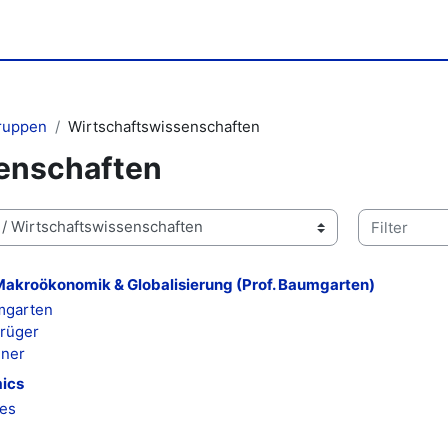
gruppen
Wirtschaftswissenschaften
enschaften
Kurse suche
akroökonomik & Globalisierung (Prof. Baumgarten)
mgarten
Krüger
ener
ics
es