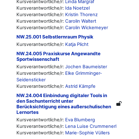
Kursverantwortliche/r:
Linda Margraf
Kursverantwortliche/r:
Ida Noetzel
Kursverantwortliche/r:
Kristin Thorenz
Kursverantwortliche/r:
Carolin Waltert
Kursverantwortliche/r:
Carolin Wickemeyer
NW.25.001 Selbstlernraum Physik
Kursverantwortliche/r:
Katja Plicht
NW.24.005 Praxiskurse Angewandte
Sportwissenschaft
Kursverantwortliche/r:
Jochen Baumeister
Kursverantwortliche/r:
Elke Grimminger-
Seidensticker
Kursverantwortliche/r:
Astrid Kämpfe
NW.24.004 Einbindung digitaler Tools in
den Sachunterricht unter
Berücksichtigung eines außerschulischen
Lernortes
Kursverantwortliche/r:
Eva Blumberg
Kursverantwortliche/r:
Lena Luise Crummenerl
Kursverantwortliche/r:
Marie-Sophie Vüllers