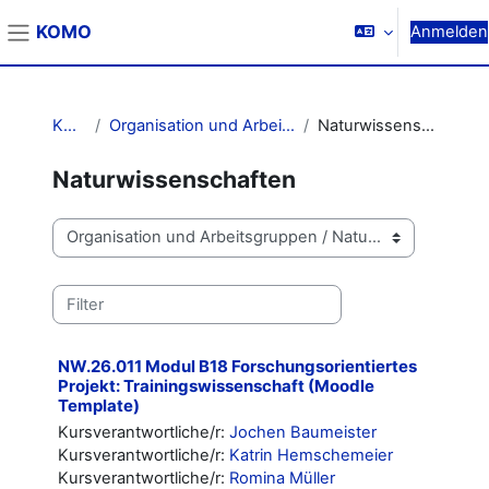
Zum Hauptinhalt
KOMO
Anmelden
Website-Übersicht
Kurse
Organisation und Arbeitsgruppen
Naturwissenschaften
Naturwissenschaften
Kursbereiche
Kurse suchen
NW.26.011 Modul B18 Forschungsorientiertes
Projekt: Trainingswissenschaft (Moodle
Template)
Kursverantwortliche/r:
Jochen Baumeister
Kursverantwortliche/r:
Katrin Hemschemeier
Kursverantwortliche/r:
Romina Müller